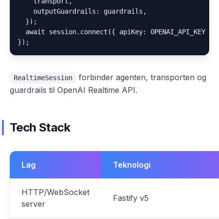
    transport,

    outputGuardrails: guardrails,

  });

  await session.connect({ apiKey: OPENAI_API_KEY });
forbinder agenten, transporten og
RealtimeSession
guardrails til OpenAI Realtime API.
Tech Stack
Lag
Teknologi
HTTP/WebSocket
Fastify v5
server