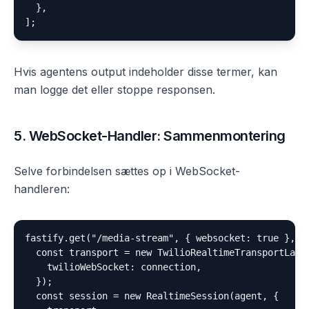
  },

Hvis agentens output indeholder disse termer, kan
man logge det eller stoppe responsen.
5. WebSocket-Handler: Sammenmontering
Selve forbindelsen sættes op i WebSocket-
handleren:
fastify.get("/media-stream", { websocket: true }, as
  const transport = new TwilioRealtimeTransportLayer
    twilioWebSocket: connection,

  });

  const session = new RealtimeSession(agent, {
