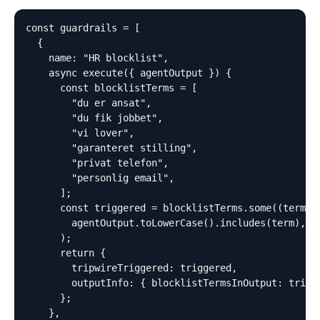
const guardrails = [

  {

    name: "HR blocklist",

    async execute({ agentOutput }) {

      const blocklistTerms = [

        "du er ansat",

        "du fik jobbet",

        "vi lover",

        "garanteret stilling",

        "privat telefon",

        "personlig email",

      ];

      const triggered = blocklistTerms.some((term) =
        agentOutput.toLowerCase().includes(term),

      );

      return {

        tripwireTriggered: triggered,

        outputInfo: { blocklistTermsInOutput: trigge
      };

    },
