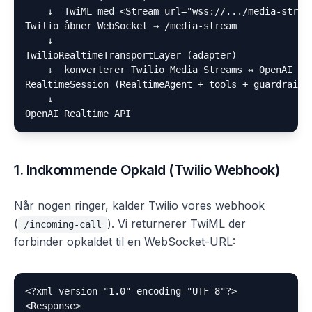
    ↓  TwiML med <Stream url="wss://.../media-stream
Twilio åbner WebSocket → /media-stream

    ↓

TwilioRealtimeTransportLayer (adapter)

    ↓  konverterer Twilio Media Streams ↔ OpenAI Rea
RealtimeSession (RealtimeAgent + tools + guardrails)
    ↓

1. Indkommende Opkald (Twilio Webhook)
Når nogen ringer, kalder Twilio vores webhook
(
). Vi returnerer TwiML der
/incoming-call
forbinder opkaldet til en WebSocket-URL:
<?xml version="1.0" encoding="UTF-8"?>

<Response>
