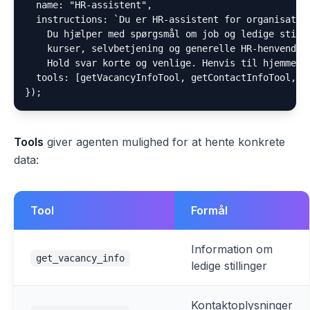
  name: "HR-assistent",

  instructions: `Du er HR-assistent for organisation
    Du hjælper med spørgsmål om job og ledige stilli
    kurser, selvbetjening og generelle HR-henvendels
    Hold svar korte og venlige. Henvis til hjemmesid
  tools: [getVacancyInfoTool, getContactInfoTool, ge
Tools
giver agenten mulighed for at hente konkrete
data:
Tool
Formål
Information om
get_vacancy_info
ledige stillinger
Kontaktoplysninger