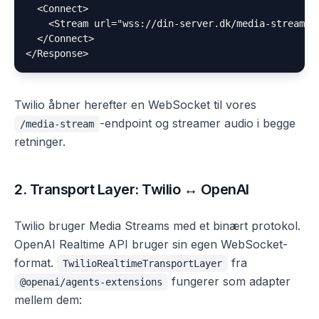
  <Connect>

    <Stream url="wss://din-server.dk/media-stream" /
  </Connect>

Twilio åbner herefter en WebSocket til vores
-endpoint og streamer audio i begge
/media-stream
retninger.
2. Transport Layer: Twilio ↔ OpenAI
Twilio bruger Media Streams med et binært protokol.
OpenAI Realtime API bruger sin egen WebSocket-
format.
fra
TwilioRealtimeTransportLayer
fungerer som adapter
@openai/agents-extensions
mellem dem: